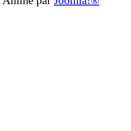
Animé par
Joomla!®