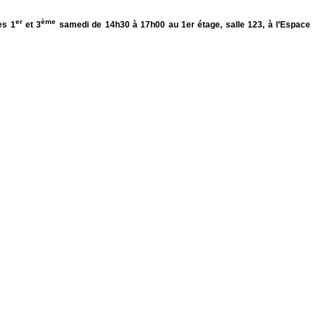
er
ème
es 1
et 3
samedi de 14h30 à 17h00 au 1er étage, salle 123, à l’Espace