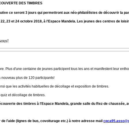
COUVERTE DES TIMBRES
ive ce seront 3 jours qui permettront aux néo-philatélistes de découvrir la pa
 23 et 24 octobre 2018, à l'Espace Mandela. Les jeunes des centres de loisir so
ssous!
mbre. Plus d'une centaine de jeunes participent tous les ans et manifestent leur ent
à nouveau plus de 120 participants!
si que les activités habituelles de décollage et exposition de timbres.
, quiz et décollage de timbres.
écouverte des timbres à l'Espace Mandela, grande salle du Rez-de chaussée, a
e l'aide (lignes de bus, covoiturage etc.) à notre adresse mail
cpca95.asso@