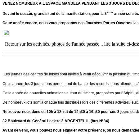
VENEZ NOMBREUX A L'ESPACE MANDELA PENDANT LES 3 JOURS DE DE
ème
Devant le succès grandissant de la manifestation, pour la 3
année consécut
Cette année encore, nous vous proposons nos Journées Portes Ouvertes les 22,
Retour sur les activités, photos de l'année passée... lire la suite ci-de
Les jeunes des centres de loisirs sont invités à venir découvrir la passion du ti
Cette année, les 3 jours nous permettront de battre des records, nous attendons 
Cette année de nouvelles animations autour du timbre, proposées par l' Adphil, ain
De nombreux lots sont à chaque fois distribués lors des différentes activités, jeux
Retrouvez-nous donc de 10h à 12h et de 14h30 à 16h30 pour ces 3 jours de d
82 Boulevard du Général Leclerc à ARGENTEUIL. (bus N°34)
Avant de venir, vous pouvez nous signaler votre présence, ou nous demander d