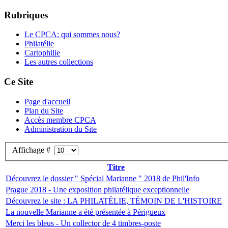
Rubriques
Le CPCA: qui sommes nous?
Philatélie
Cartophilie
Les autres collections
Ce Site
Page d'accueil
Plan du Site
Accès membre CPCA
Administration du Site
Affichage #
Titre
Découvrez le dossier " Spécial Marianne " 2018 de Phil'Info
Prague 2018 - Une exposition philatélique exceptionnelle
Découvrez le site : LA PHILATÉLIE, TÉMOIN DE L'HISTOIRE
La nouvelle Marianne a été présentée à Périgueux
Merci les bleus - Un collector de 4 timbres-poste