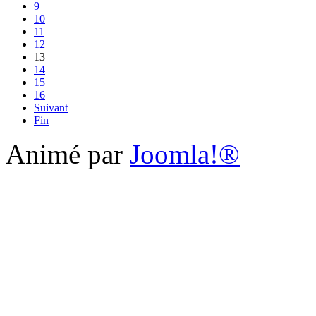
9
10
11
12
13
14
15
16
Suivant
Fin
Animé par
Joomla!®