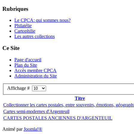
Rubriques
Le CPCA: qui sommes nous?
Philatélie
Cartophilie
Les autres collections
Ce Site
Page d'accueil
Plan du Site
Accès membre CPCA
Administration du Site
Affichage #
Titre
Collectionner les cartes postales, entre souvenirs, émotions, géographi
Cartes semi-modernes d'Argenteuil
CARTES POSTALES ANCIENNES D'ARGENTEUIL
Animé par
Joomla!®