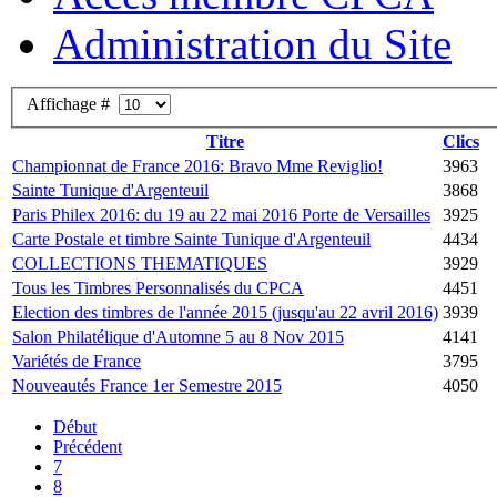
Administration du Site
Affichage #
Titre
Clics
Championnat de France 2016: Bravo Mme Reviglio!
3963
Sainte Tunique d'Argenteuil
3868
Paris Philex 2016: du 19 au 22 mai 2016 Porte de Versailles
3925
Carte Postale et timbre Sainte Tunique d'Argenteuil
4434
COLLECTIONS THEMATIQUES
3929
Tous les Timbres Personnalisés du CPCA
4451
Election des timbres de l'année 2015 (jusqu'au 22 avril 2016)
3939
Salon Philatélique d'Automne 5 au 8 Nov 2015
4141
Variétés de France
3795
Nouveautés France 1er Semestre 2015
4050
Début
Précédent
7
8