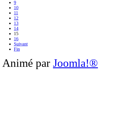
9
10
11
12
13
14
15
16
Suivant
Fin
Animé par
Joomla!®